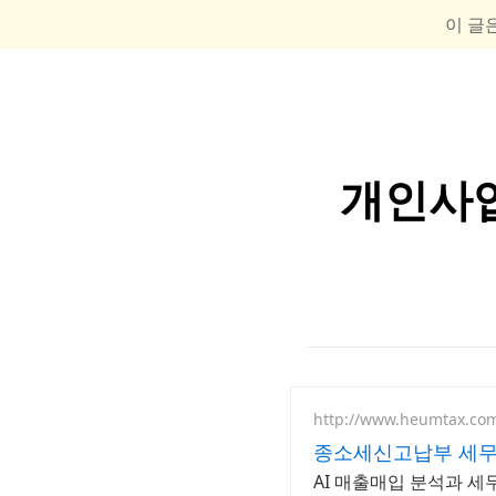
이 글
개인사업
http://www.heumtax.co
종소세신고납부 세무
AI 매출매입 분석과 세